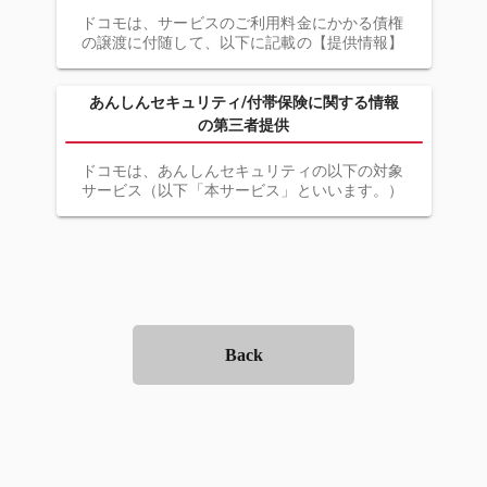
ドコモは、サービスのご利用料金にかかる債権
の譲渡に付随して、以下に記載の【提供情報】
を【提供先】に提供することがあります
【提供情報】
ご利用料金の請求および回収のために必要な情
あんしんセキュリティ/付帯保険に関する情報
報
の第三者提供
例として以下の情報が含まれます
氏名・住所・電話番号（契約者識別番号）・生
ドコモは、あんしんセキュリティの以下の対象
年月日・性別等のお客様情報、お客様のサービ
サービス（以下「本サービス」といいます。）
スのご利用情報
において付帯する保険（不正SMS補償、端末
金融機関の口座番号・クレジットカードのカー
セキュリティ事故補償、スマホ不正決済補償。
ド番号等
以下「付帯保険」といいます。）を、当該保険
【提供先】
の引受保険会社が提供するため、以下に記載の
ドコモが定める請求事業者（債権の譲渡先）
【提供情報】を【提供先】に提供することがあ
【提供先における利用目的】
ります。
お客さまのご利用料金の請求および回収のため
【対象サービス】
また、請求事業者は、ドコモが当該請求事業者
・あんしんセキュリティ トータルプラン 詐欺
Back
に譲渡した債権に関する情報（当該請求事業者
対策プラス
への支払状況に関するものであって、ドコモが
・あんしんセキュリティ スタンダードプラン
別に定めるものに限ります）を、ドコモに提供
詐欺対策プラス
することがあります
・あんしんセキュリティ トータルプラン
・あんしんセキュリティ スタンダードプラン
【提供情報】
本サービスの契約者の契約内容、付帯保険にお